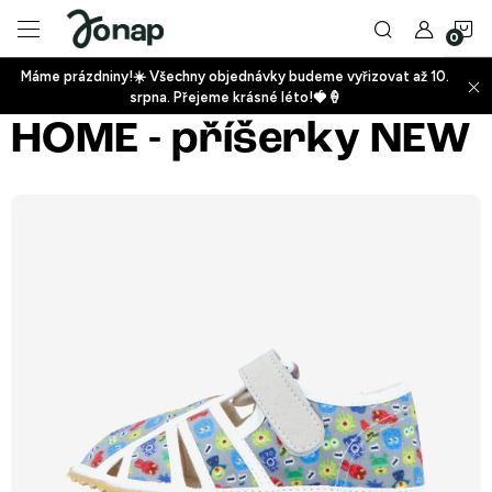
Přejít
N
na
obsah
Máme prázdniny!☀️ Všechny objednávky budeme vyřizovat až 10.
ko
srpna. Přejeme krásné léto!🍓🍦
+
HOME - příšerky NEW
+
+