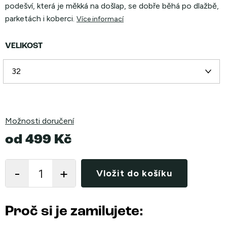
podešví, která je měkká na došlap, se dobře běhá po dlažbě,
parketách i koberci.
Více informací
VELIKOST
Možnosti doručení
od
499 Kč
Měrná
cena:
Vložit do košíku
Proč si je zamilujete: