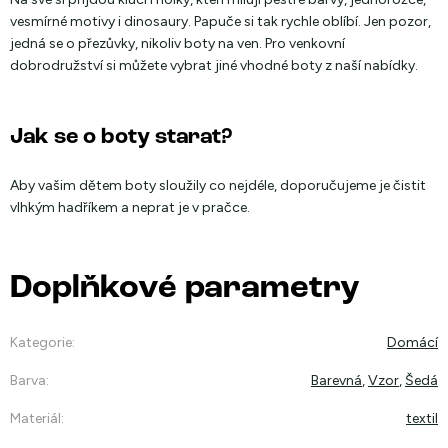
vesmírné motivy i dinosaury. Papuče si tak rychle oblíbí. Jen pozor,
jedná se o přezůvky, nikoliv boty na ven. Pro venkovní
dobrodružství si můžete vybrat jiné vhodné boty z naší nabídky.
Jak se o boty starat?
Aby vašim dětem boty sloužily co nejdéle, doporučujeme je čistit
vlhkým hadříkem a neprat je v pračce.
Doplňkové parametry
Kategorie
:
Domácí
Barva
:
Barevná
,
Vzor
,
Šedá
Materiál
:
textil