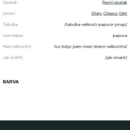
Opatek
:
Pevný opatek
Určení
:
Dívky
,
Chlapci
,
Děti
Tabulka
:
/tabulka-velikosti-papuce-jonap/
size-helper
:
papuce
Mezi velikostmi
:
/co-kdyz-jsem-mezi-dvemi-velikostmi/
Jak změřit
:
/jak-zmerit/