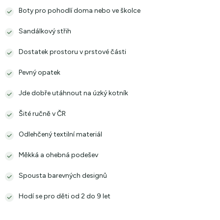
Boty pro pohodlí doma nebo ve školce
Sandálkový střih
Dostatek prostoru v prstové části
Pevný opatek
Jde dobře utáhnout na úzký kotník
Šité ručně v ČR
Odlehčený textilní materiál
Měkká a ohebná podešev
Spousta barevných designů
Hodí se pro děti od 2 do 9 let