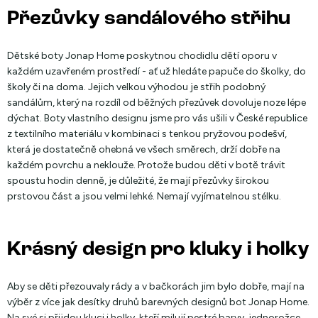
Přezůvky sandálového střihu
Dětské boty Jonap Home poskytnou chodidlu dětí oporu v
každém uzavřeném prostředí - ať už hledáte papuče do školky, do
školy či na doma. Jejich velkou výhodou je střih podobný
sandálům, který na rozdíl od běžných přezůvek dovoluje noze lépe
dýchat. Boty vlastního designu jsme pro vás ušili v České republice
z textilního materiálu v kombinaci s tenkou pryžovou podešví,
která je dostatečně ohebná ve všech směrech, drží dobře na
každém povrchu a neklouže. Protože budou děti v botě trávit
spoustu hodin denně, je důležité, že mají přezůvky širokou
prstovou část a jsou velmi lehké. Nemají vyjímatelnou stélku.
Krásný design pro kluky i holky
Aby se děti přezouvaly rády a v bačkorách jim bylo dobře, mají na
výběr z více jak desítky druhů barevných designů bot Jonap Home.
Na své si přijdou kluci i holky, kteří milují pestré barvy, jednorožce,