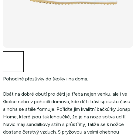
Pohodlné přezůvky do školky i na doma.
Dbát na dobré obutí pro děti je třeba nejen venku, ale i ve
školce nebo v pohodlí domova, kde děti tráví spoustu času
a noha se stále formuje. Pořiďte jim kvalitní bačkůrky Jonap
Home, které jsou tak lehoučké, že je na noze sotva ucítí.
Navíc mají sandálkový střih s průstřihy, takže se k nožce
dostane čerstvý vzduch. S pryžovou a velmi ohebnou