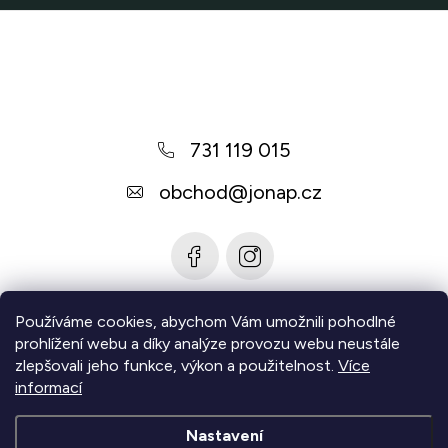
Z
á
p
a
731 119 015
t
í
obchod
@
jonap.cz
Používáme cookies, abychom Vám umožnili pohodlné
Informace pro vás
prohlížení webu a díky analýze provozu webu neustále
zlepšovali jeho funkce, výkon a použitelnost.
Více
Zjistěte více
informací
Nastavení