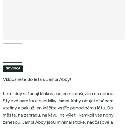
NOVINKA
Vklouzněte do léta s Jampi Abby!
Letní dny si žádají lehkost nejen na duši, ale i na nohou.
Stylové barefoot sandálky Jampi Abby obujete během
vteřiny a pak už jen kráčíte vstříc pohodlnému létu. Do
města, na zahradu, na kávu, na výlet... kamkoli vás nohy
zanesou. Jampi Abby jsou minimalistické, nadčasové a