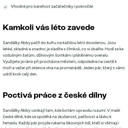
Vhodné pro barefoot začátečníky i pokročilé
Kamkoli vás léto zavede
Sandálky Abby patří do kufru na každou letní dovolenou. Jsou
lehké, skladné a snadno je sladíte s čímkoli, co si sbalíte. Hodí se ke
vzdušným šatům, džínovým šortkám i plátěnému overalu.
Využijete je ráno při procházce městem, odpoledne na cestě k
moři a večer při sklence vína na promenádě. Jeden pár, který s vámi
udrží krok celý den.
Poctivá práce z české dílny
Sandálky Abby vznikají tam, kde botám opravdu rozumí. V malé
české dílně, kde se spoléhá na zkušenost, pečlivost a lásku k
řemeslu. Každý pár projde rukama šikovných lidí, kteří si všímají i