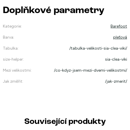
Doplňkové parametry
Kategorie
:
Barefoot
Barva
:
pleťová
Tabulka
:
/tabulka-velikosti-sia-clea-viki/
size-helper
:
sia-clea-viki
Mezi velikostmi
:
/co-kdyz-jsem-mezi-dvemi-velikostmi/
Jak změřit
:
/jak-zmerit/
Související produkty