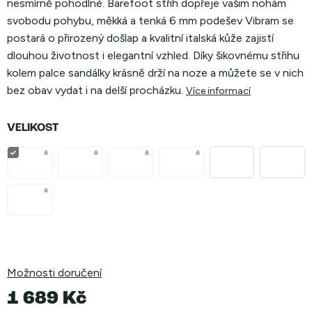
nesmírně pohodlné. Barefoot střih dopřeje vašim nohám
svobodu pohybu, měkká a tenká 6 mm podešev Vibram se
postará o přirozený došlap a kvalitní italská kůže zajistí
dlouhou životnost i elegantní vzhled. Díky šikovnému střihu
kolem palce sandálky krásně drží na noze a můžete se v nich
bez obav vydat i na delší procházku
.
Více informací
VELIKOST
Možnosti doručení
1 689 Kč