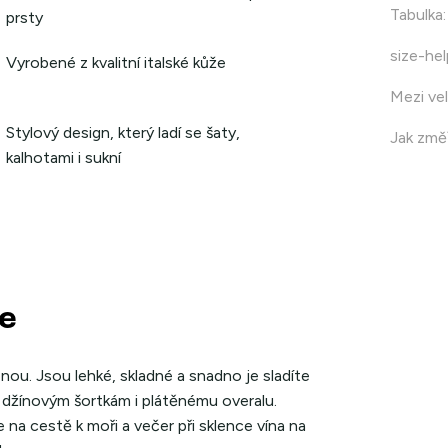
Tabulka
:
prsty
size-hel
Vyrobené z kvalitní italské kůže
Mezi vel
Stylový design, který ladí se šaty,
Jak změř
kalhotami i sukní
de
nou. Jsou lehké, skladné a snadno je sladíte
, džínovým šortkám i plátěnému overalu.
na cestě k moři a večer při sklence vína na