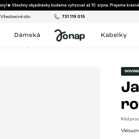
ny!☀️ Všechny objednávky budeme vyřizovat až 10. srpna. Přejeme krásné
Všeobecné obchodní podmínky
731 119 015
Podmínky ochrany osobních ú
Dámská
Kabelky
NOVIN
Ja
ro
Kód prod
Vklouzn