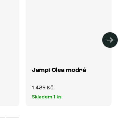
Jampi Clea modrá
Jampi
1 489 Kč
1 490
Skladem
1 ks
Sklad