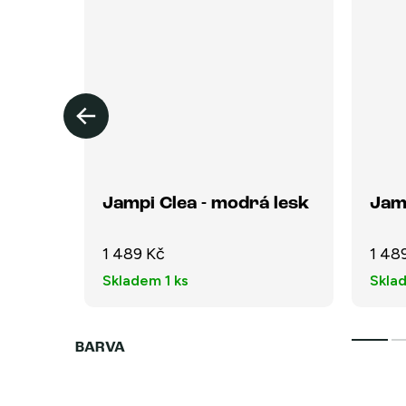
Jampi Clea - modrá lesk
Jam
1 489 Kč
1 48
Skladem
1 ks
Skla