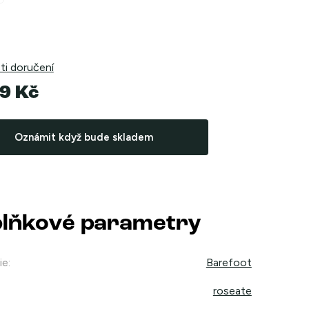
i doručení
9 Kč
Oznámit když bude skladem
lňkové parametry
ie
:
Barefoot
roseate