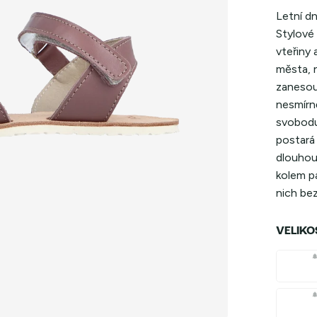
Letní dn
Stylové
vteřiny 
města, n
zanesou
nesmírn
svobodu
postará 
dlouhou 
kolem pa
nich bez
VELIKO