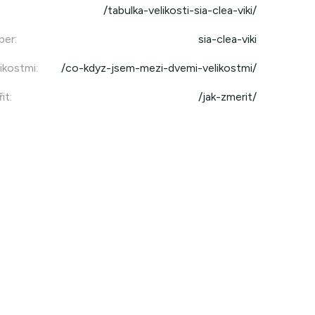
/tabulka-velikosti-sia-clea-viki/
per
:
sia-clea-viki
ikostmi
:
/co-kdyz-jsem-mezi-dvemi-velikostmi/
it
:
/jak-zmerit/