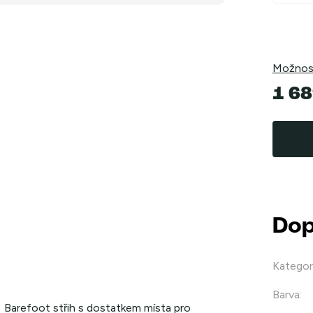
Možnost
1 68
Měrná
cena:
Dop
Kategor
Barva
:
Barefoot střih s dostatkem místa pro