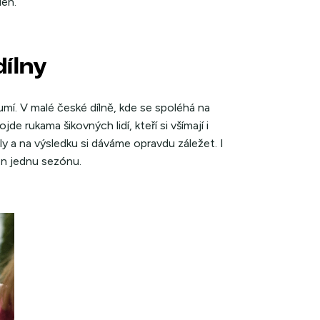
den.
dílny
mí. V malé české dílně, kde se spoléhá na
de rukama šikovných lidí, kteří si všímají i
ly a na výsledku si dáváme opravdu záležet. I
en jednu sezónu.