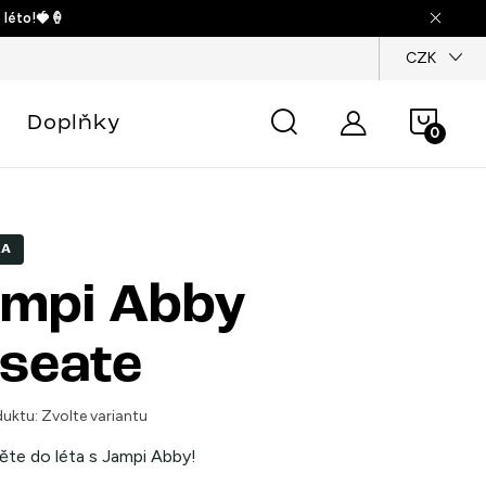
 léto!🍓🍦
dajů
CZK
Náku
Doplňky
košík
KA
mpi Abby
seate
uktu:
Zvolte variantu
ěte do léta s Jampi Abby!