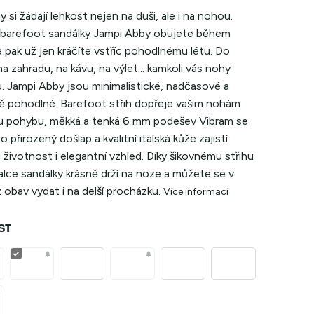
y si žádají lehkost nejen na duši, ale i na nohou.
 barefoot sandálky Jampi Abby obujete během
a pak už jen kráčíte vstříc pohodlnému létu. Do
a zahradu, na kávu, na výlet... kamkoli vás nohy
. Jampi Abby jsou minimalistické, nadčasové a
ě pohodlné. Barefoot střih dopřeje vašim nohám
 pohybu, měkká a tenká 6 mm podešev Vibram se
o přirozený došlap a kvalitní italská kůže zajistí
životnost i elegantní vzhled. Díky šikovnému střihu
lce sandálky krásně drží na noze a můžete se v
 obav vydat i na delší procházku
.
Více informací
ST