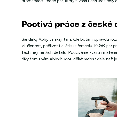
promenádě. Jeden pár, který s vámi udrží krok celý 
Poctivá práce z české 
Sandálky Abby vznikají tam, kde botám opravdu rozu
zkušenost, pečlivost a lásku k řemeslu. Každý pár proj
těch nejmenších detailů. Používáme kvalitní materiá
díky tomu vám Abby budou dělat radost déle než j