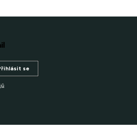
il
Přihlásit se
jů