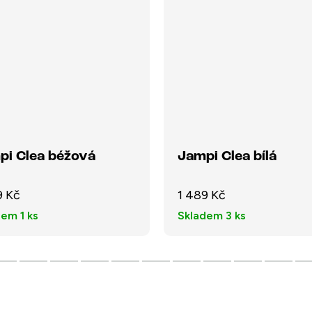
pi Clea béžová
Jampi Clea bílá
9 Kč
1 489 Kč
dem
1 ks
Skladem
3 ks