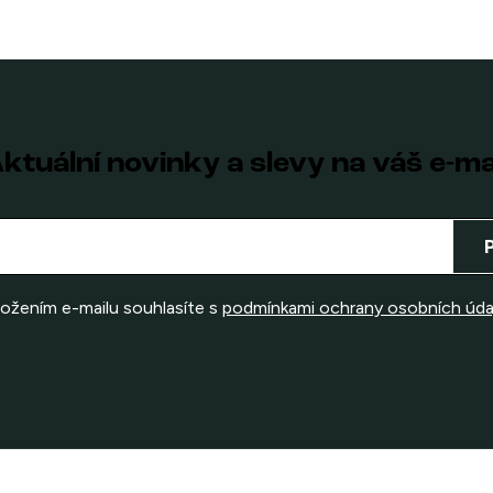
ktuální novinky a slevy na váš e-ma
ložením e-mailu souhlasíte s
podmínkami ochrany osobních úda