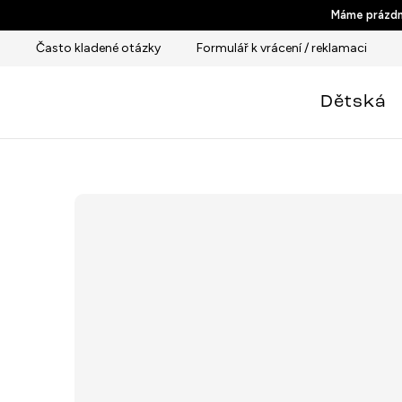
Přejít
Máme prázdni
na
Často kladené otázky
Formulář k vrácení / reklamaci
obsah
Dětská